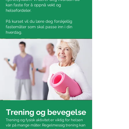
kan faste for å oppnå vekt og
helsefordeler.
På kurset vil du lære deg forskjellig
fastemåter som skal passe inn i din
hverdag.
Trening og bevegelse
Trening og fysisk aktivitet er viktig for helsen
vår på mange måter. Regelmessig trening kan