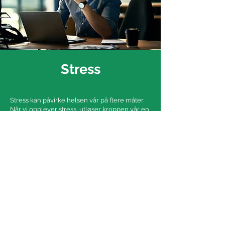
Stress
Stress kan påvirke helsen vår på flere måter.
Når vi opplever stress, utløser kroppen vår en
rekke hormoner og fysiologiske responser
som er ment å hjelpe oss med å håndtere
trusselen. Men hvis vi opplever kronisk eller
langvarig stress, kan disse responsene ha en
negativ innvirkning på kroppen vår og øke
risikoen for helseproblemer.
Langvarig stress kan øke risikoen for angst og
depresjon, og kan også føre til problemer
med søvn og konsentrasjon.
Stress kan øke blodtrykket og øke risikoen for