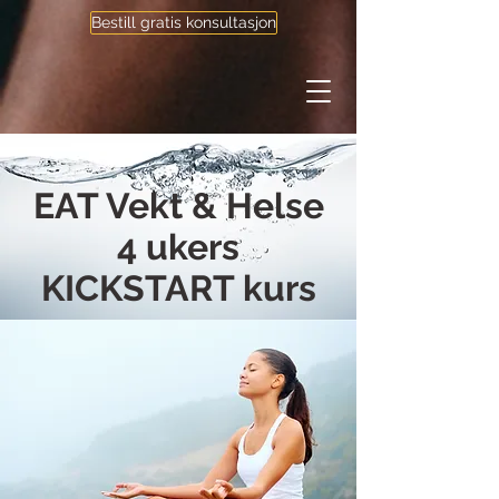
Bestill gratis konsultasjon
EAT Vekt & Helse
4 ukers
KICKSTART kurs