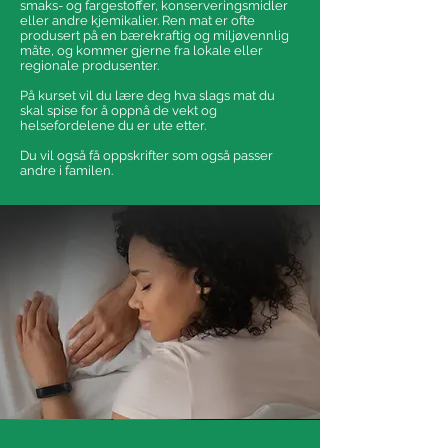
smaks- og fargestoffer, konserveringsmidler
I hele kursperioden vil du ha fri tilgang til våre
eller andre kjemikalier. Ren mat er ofte
Bootcamptimer og yogatimer.
produsert på en bærekraftig og miljøvennlig
måte, og kommer gjerne fra lokale eller
regionale produsenter.
På kurset vil du lære deg hva slags mat du
skal spise for å oppnå de vekt og
helsefordelene du er ute etter.
Du vil også få oppskrifter som også passer
andre i familen.