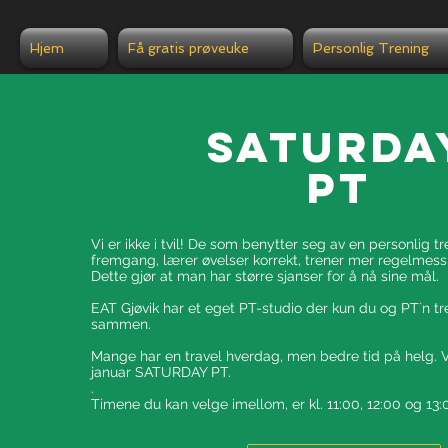
Hjem
Få gratis prøveuke
Personlig Trening
Saturda
pt
Vi er ikke i tvil! De som benytter seg av en personlig tr
fremgang, lærer øvelser korrekt, trener mer regelmessi
Dette gjør at man har større sjanser for å nå sine mål.
EAT Gjøvik har et eget PT-studio der kun du og PT´n tr
sammen.
Mange har en travel hverdag, men bedre tid på helg. Vi 
januar SATURDAY PT.
.​
Timene du kan velge imellom, er kl. 11:00, 12:00 og 13: