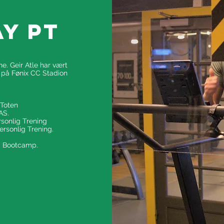
y pt
e. Geir Atle har vært
g på Fønix CC Stadion
 Toten
AS.
sonlig Trening
rsonlig Trening.
og Bootcamp.