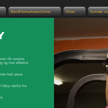
Bestill konsultasjon/time
Priser
Kontakt os
y
ener, får raskere
g og mer effektivt.
ener helt alene
tilbyr derfor fra
00