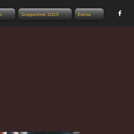
s
Gruppetimer 2025
Eximia