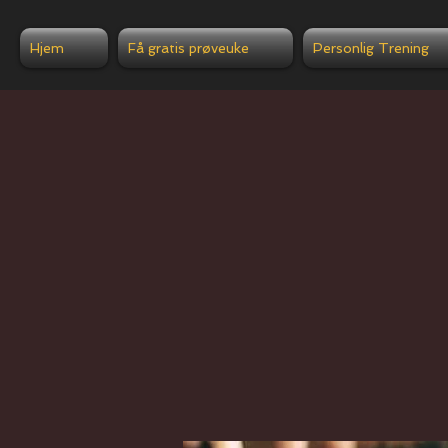
Hjem
Få gratis prøveuke
Personlig Trening