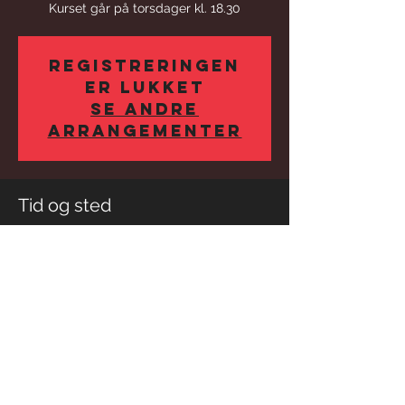
Kurset går på torsdager kl. 18.30
Registreringen
er lukket
Se andre
arrangementer
Tid og sted
17. okt. 2024, 18:30 – 12. des. 2024, 18:30
Gjøvik, Kalkvegen 9, 2818 Gjøvik, Norge
Dele dette arrangementet