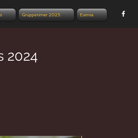
s
Gruppetimer 2025
Eximia
s 2024