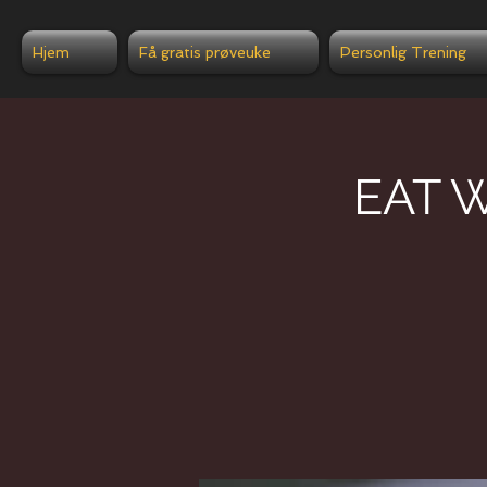
Hjem
Få gratis prøveuke
Personlig Trening
EAT W