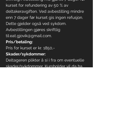
kurset for refundering av 50 % av 
deltakeravgiften. Ved avbestilling mindre 
enn 7 dager før kurset gis ingen refusjon. 
Dette gjelder også ved sykdom. 
Avbestillingen gjøres skriftlig 
til eat.gjovik@gmail.com.
Pris/betaling:
Pris for kurset er kr. 1850,- 
Skader/sykdommer:
Deltageren plikter å si i fra om eventuelle 
skader/sykdommer. Kursholder vil da ha 
mulighet til å tilpasse øvelser og 
intensitet. Forøvrig skjer all trenger på 
eget ansvar.
Force Majeure
    Hendelser utenfor vår 
kontroll (for eksempel CV-19, brann o.l.) 
gir EAT Gjøvik rett til å utsette kurset uten 
erstatningsplikt overfor kursdeltakerne. 
Kurset skal dog gjennomføres i sin helhet 
vi gjenåpning slik at samlet produktpakke 
blir levert.