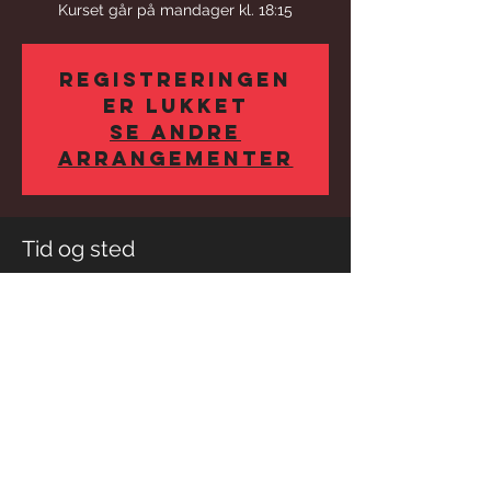
Kurset går på mandager kl. 18:15
Registreringen
er lukket
Se andre
arrangementer
Tid og sted
13. mai 2024, 18:15
Gjøvik, Kalkvegen 9, 2818 Gjøvik, Norge
Dele dette arrangementet