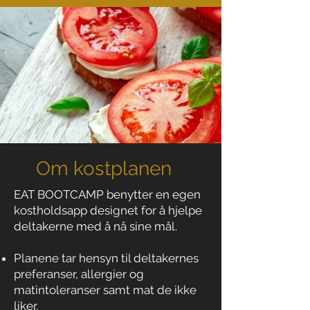
Om kostplanen
EAT BOOTCAMP benytter en egen
kostholdsapp designet for å hjelpe
deltakerne med å nå sine mål.
Planene tar hensyn til deltakernes
preferanser, allergier og
matintoleranser samt mat de ikke
liker.