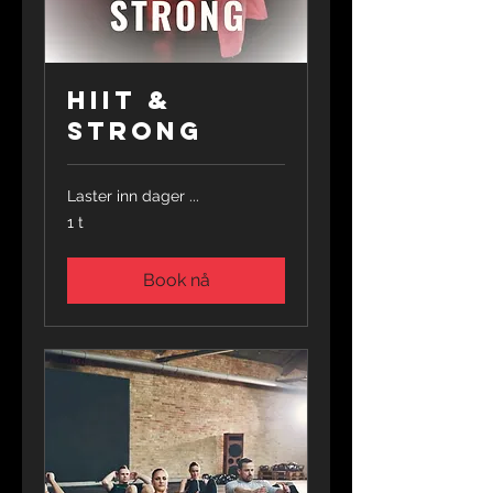
Hiit &
Strong
Laster inn dager ...
1 t
Book nå