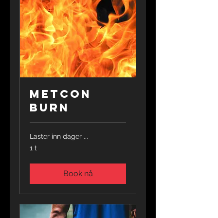
Metcon
Burn
Laster inn dager ...
1 t
Book nå