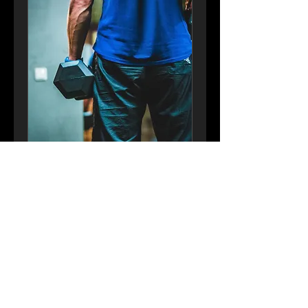
Strong
Boost
Laster inn dager ...
1 t
Book nå