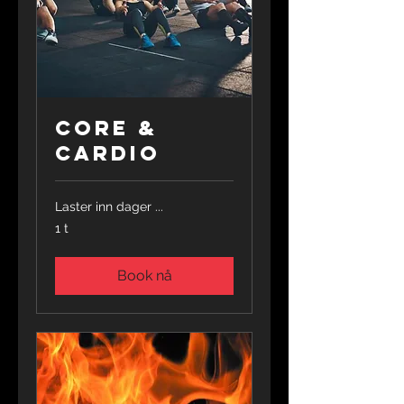
Core &
Cardio
Laster inn dager ...
1 t
Book nå